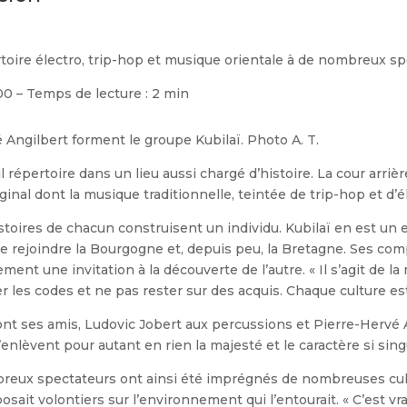
rtoire électro, trip-hop et musique orientale à de nombreux sp
00 – Temps de lecture : 2 min
 Angilbert forment le groupe Kubilaï. Photo A. T.
l répertoire dans un lieu aussi chargé d’histoire. La cour arriè
riginal dont la musique traditionnelle, teintée de trip-hop et d’él
stoires de chacun construisent un individu. Kubilaï en est un 
t de rejoindre la Bourgogne et, depuis peu, la Bretagne. Ses co
ent une invitation à la découverte de l’autre. « Il s’agit de la 
sser les codes et ne pas rester sur des acquis. Chaque culture est
sont ses amis, Ludovic Jobert aux percussions et Pierre-Hervé An
enlèvent pour autant en rien la majesté et le caractère si si
eux spectateurs ont ainsi été imprégnés de nombreuses cultur
reposait volontiers sur l’environnement qui l’entourait. « C’est