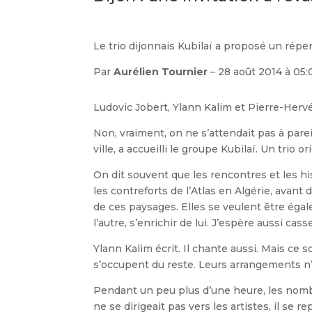
Le trio dijonnais Kubilaï a proposé un répe
Par
Aurélien Tournier
– 28 août 2014 à 05:
Ludovic Jobert, Ylann Kalim et Pierre-Hervé
Non, vraiment, on ne s’attendait pas à parei
ville, a accueilli le groupe Kubilaï. Un trio o
On dit souvent que les rencontres et les hi
les contreforts de l’Atlas en Algérie, avan
de ces paysages. Elles se veulent être égalem
l’autre, s’enrichir de lui. J’espère aussi ca
Ylann Kalim écrit. Il chante aussi. Mais ce 
s’occupent du reste. Leurs arrangements n’
Pendant un peu plus d’une heure, les nombr
ne se dirigeait pas vers les artistes, il se 